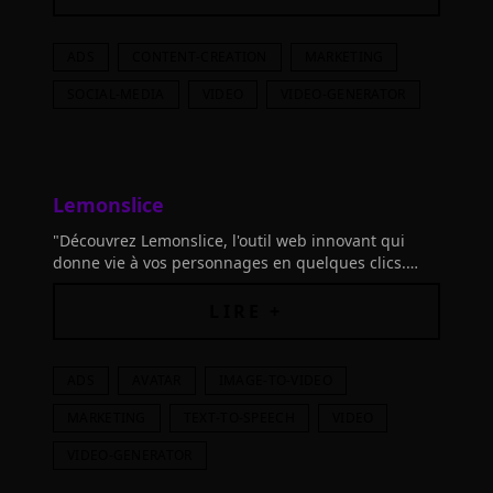
ADS
CONTENT-CREATION
MARKETING
SOCIAL-MEDIA
VIDEO
VIDEO-GENERATOR
Lemonslice
"Découvrez Lemonslice, l'outil web innovant qui
donne vie à vos personnages en quelques clics.
Explorez, créez et partagez vos histoires uniques
dès maintenant!"
LIRE +
ADS
AVATAR
IMAGE-TO-VIDEO
MARKETING
TEXT-TO-SPEECH
VIDEO
VIDEO-GENERATOR