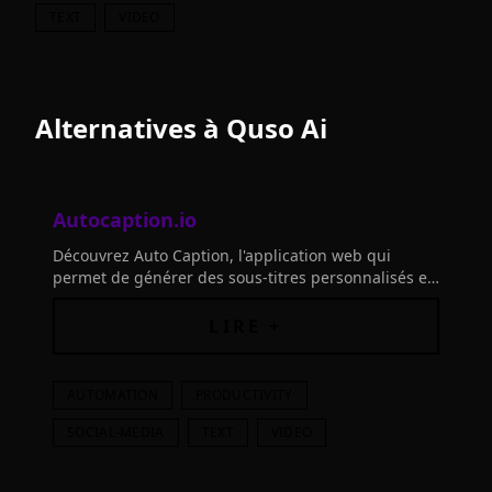
TEXT
VIDEO
Alternatives à
Quso Ai
Autocaption.io
Découvrez Auto Caption, l'application web qui
permet de générer des sous-titres personnalisés en
99 langues grâce à l'IA. Joignez 50 000 créateurs.
LIRE +
AUTOMATION
PRODUCTIVITY
SOCIAL-MEDIA
TEXT
VIDEO