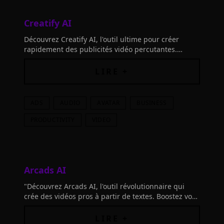
Creatify AI
Découvrez Creatify AI, l'outil ultime pour créer
rapidement des publicités vidéo percutantes.
Transformez un lien produit ou une description
textuelle en vidéos marketing de haute qualité.
LIRE +
ADS
AUDIO
AVATAR
BUSINESS
PRODUCTIVITY
VIDEO
Arcads AI
"Découvrez Arcads AI, l'outil révolutionnaire qui
crée des vidéos pros à partir de textes. Boostez vos
pubs, réduisez coûts et délais. Essayez-le !"
LIRE +