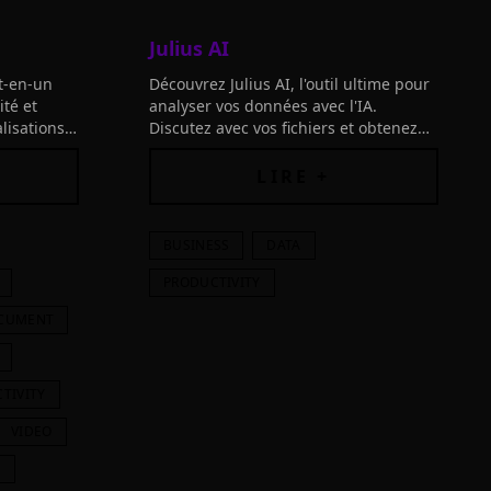
Julius AI
t-en-un
Découvrez Julius AI, l'outil ultime pour
ité et
analyser vos données avec l'IA.
lisations
Discutez avec vos fichiers et obtenez
des insights d'expert en quelques
secondes. Transformez vos
LIRE +
informations en actions!
BUSINESS
DATA
PRODUCTIVITY
CUMENT
TIVITY
VIDEO
G