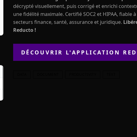
décrypté visuellement, puis corrigé et enrichi conte
une fidélité maximale. Certifié SOC2 et HIPAA, fiable à
secteurs finance, santé, assurance et juridique.
Libér
Reducto !
DÉCOUVRIR L'APPLICATION
RED
DATA
DOCUMENT
PRODUCTIVITY
TEXT