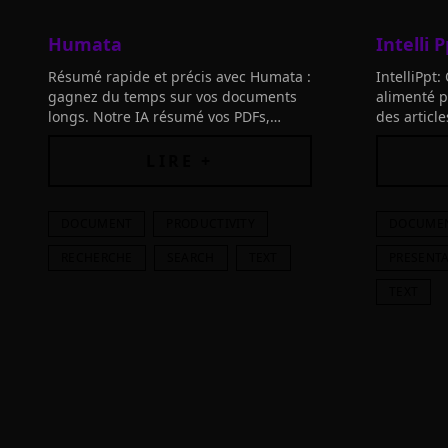
Humata
Intelli P
Résumé rapide et précis avec Humata :
IntelliPpt:
gagnez du temps sur vos documents
alimenté p
longs. Notre IA résumé vos PDFs,
des articl
compare les contenus et trouve les
précision 
réponses pour vous en un clin d'œil.
points clé
LIRE +
DOCUMENT
PRODUCTIVITY
DOCUME
RECHERCHE
SEARCH
TEXT
PRESENT
TEXT