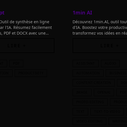
pt
1min AI
 Outil de synthèse en ligne
Découvrez 1min.AI, outil tou
ar l'IA. Résumez facilement
d'IA. Boostez votre productiv
es, PDF et DOCX avec une
transformez vos idées en réa
humaine et soulignez les
concrètes. Testez sans frais
s. Découvrez plus !
LIRE +
LIRE +
NT
PDF
ASSISTANT
AUDIO
ATION
PRODUCTIVITY
AUTOMATION
BUSINESS
CONTENT-CREATION
DO
IMAGE
OPENAI
PDF
PHOTO-EDITING
PRODUC
TEXT
TEXT-TO-VIDEO
VIDEO-EDITING
WRITIN