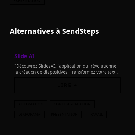
PRESENTATION
Alternatives à
SendSteps
Slide AI
"Découvrez SlidesAI, l'application qui révolutionne
la création de diapositives. Transformez votre texte
en présentation en un clic. Essayez-le maintenant!"
LIRE +
AUTOMATION
CONTENT-CREATION
DIAPORAMA
PRESENTATION
TRAVAIL