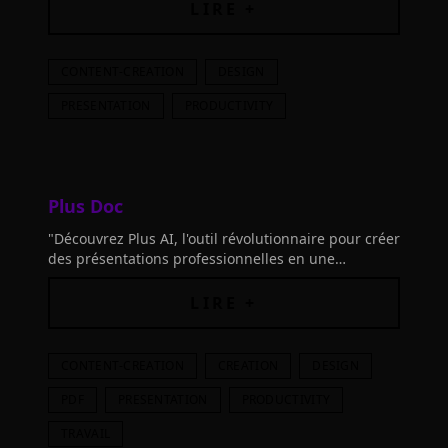
Essayez maintenant!"
LIRE +
CONTENT-CREATION
DESIGN
PRESENTATION
PRODUCTIVITY
Plus Doc
"Découvrez Plus AI, l'outil révolutionnaire pour créer
des présentations professionnelles en une
simplicité inégalée. Gagnez du temps avec l'IA !"
LIRE +
CONTENT-CREATION
CREATION
DESIGN
PDF
PRESENTATION
PRODUCTIVITY
TRAVAIL