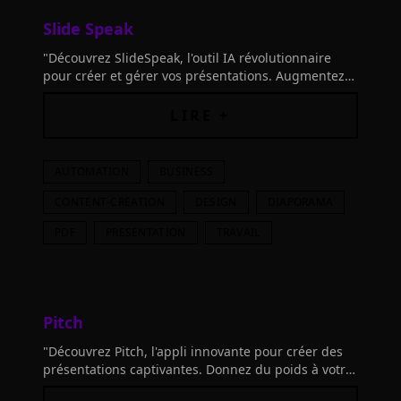
Slide Speak
"Découvrez SlideSpeak, l'outil IA révolutionnaire
pour créer et gérer vos présentations. Augmentez
votre productivité et gagnez un accès à vie
Premium Plus!"
LIRE +
AUTOMATION
BUSINESS
CONTENT-CREATION
DESIGN
DIAPORAMA
PDF
PRESENTATION
TRAVAIL
Pitch
"Découvrez Pitch, l'appli innovante pour créer des
présentations captivantes. Donnez du poids à votre
marque avec des modèles personnalisables.