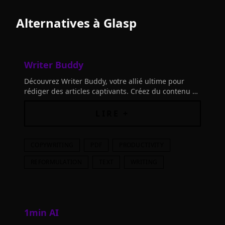
Alternatives à
Glasp
Writer Buddy
Découvrez Writer Buddy, votre allié ultime pour
rédiger des articles captivants. Créez du contenu de
qualité en un clin d'œil pour votre blog, site web et
réseaux sociaux.
LIRE +
COPYWRITING
PDF
PRODUCTIVITY
REFORMULATION
TEXT
WRITING
1min AI