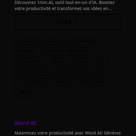
Découvrez 1min.AI, outil tout-en-un d'IA. Boostez
votre productivité et transformez vos idées en
réalisations concrètes. Testez sans frais
LIRE +
ASSISTANT
AUDIO
AUTOMATION
BUSINESS
CONTENT-CREATION
DOCUMENT
IMAGE
OPENAI
PDF
PHOTO-EDITING
PRODUCTIVITY
TEXT
TEXT-TO-VIDEO
VIDEO
VIDEO-EDITING
WRITING
Word AI
Maximisez votre productivité avec Word AI! Générez