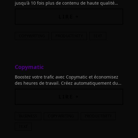
jusqu'à 10 fois plus de contenu de haute qualité
rapidement grâce à l'IA. Boostez votre SEO et
séduisez vos lecteurs en un clin d'œil.
LIRE +
COPYWRITING
PRODUCTIVITY
TEXT
Copymatic
Boostez votre trafic avec Copymatic et économisez
des heures de travail. Créez automatiquement du
contenu unique et attrayant en quelques secondes
grâce à l'intelligence artificielle.
LIRE +
BUSINESS
COPYWRITING
PRODUCTIVITY
TEXT