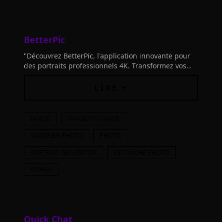
BetterPic
"Découvrez BetterPic, l'application innovante pour
des portraits professionnels 4K. Transformez vos
selfies en images de qualité. Essayez aujourd'hui!"
LIRE +
IMAGE
IMAGE-TO-IMAGE
MODIFIER-PHOTO
PHOTO
PORTRAIT-GENERATOR
RETOUCHE-PHOTO
VISAGE
Quick Chat