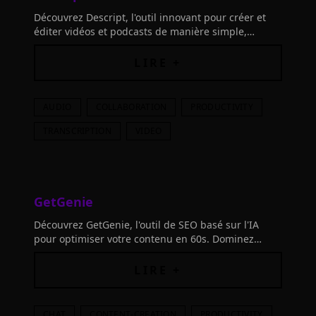
Découvrez Descript, l'outil innovant pour créer et
éditer vidéos et podcasts de manière simple,
puissante et ludique. Boostez votre créativité et
facilitez votre production!
LIRE +
AUDIO
COLLABORATION
PRODUCTIVITY
TRANSCRIPTION
VIDEO
GetGenie
Découvrez GetGenie, l'outil de SEO basé sur l'IA
pour optimiser votre contenu en 60s. Dominez
Google avec l'analyse précise des mots-clés. Essayez
dès maintenant !
LIRE +
CHAT
CONTENT-CREATION
PRODUCTIVITY