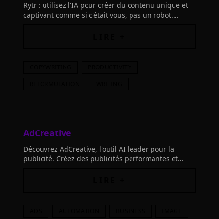
Rytr : utilisez l'IA pour créer du contenu unique et
captivant comme si c'était vous, pas un robot.
Connectez des outils pour une innovation sans
limites avec des textes attrayants.
LIRE +
COPYWRITING
PRODUCTIVITY
REFORMULATION
WRITING
AdCreative
Découvrez AdCreative, l'outil AI leader pour la
publicité. Créez des publicités performantes et
surpassant vos concurrents. Libérez votre potentiel
créatif avec AdCreative.
LIRE +
ADS
AUTOMATION
BUSINESS
IMAGE