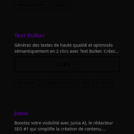
PRODUCTIVITY
VIDEO
Text Bulker
Générez des textes de haute qualité et optimisés
sémantiquement en 2 clics avec Text Bulker. Créez
des contenus en masse, ajoutez vos mots-clés et
obtenez des textes 100% optimisés!
LIRE +
ECRITURE
PRODUCTIVITY
SEO
TEXT
Junia
Boostez votre visibilité avec Junia AI, le rédacteur
SEO #1 qui simplifie la création de contenu.