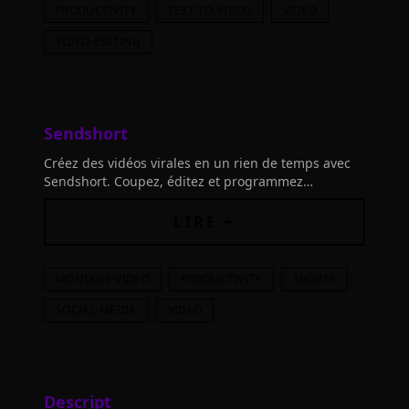
PRODUCTIVITY
TEXT-TO-VIDEO
VIDEO
VIDEO-EDITING
Sendshort
Créez des vidéos virales en un rien de temps avec
Sendshort. Coupez, éditez et programmez
facilement vos posts. Transformez vos vidéos
longues ou courtes grâce à la puissance de l'IA.
LIRE +
MONTAGE-VIDEO
PRODUCTIVITY
SHORTS
SOCIAL-MEDIA
VIDEO
Descript