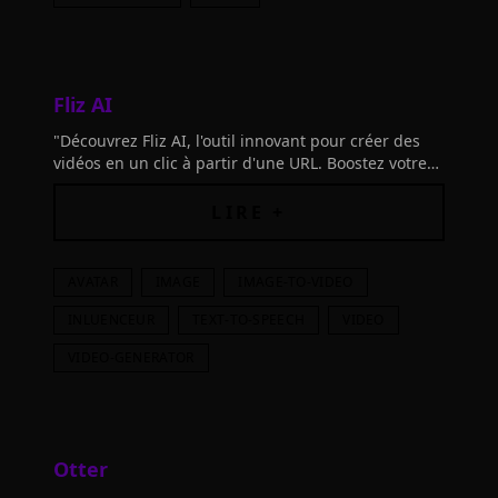
Fliz AI
"Découvrez Fliz AI, l'outil innovant pour créer des
vidéos en un clic à partir d'une URL. Boostez votre
visibilité et conversions. Essayez-le gratuitement!"
LIRE +
AVATAR
IMAGE
IMAGE-TO-VIDEO
INLUENCEUR
TEXT-TO-SPEECH
VIDEO
VIDEO-GENERATOR
Otter