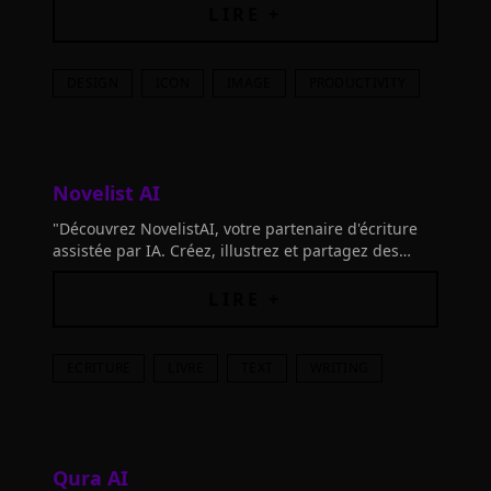
palette de couleurs. À partir de 0,08 € par icône.
LIRE +
DESIGN
ICON
IMAGE
PRODUCTIVITY
Novelist AI
"Découvrez NovelistAI, votre partenaire d'écriture
assistée par IA. Créez, illustrez et partagez des
œuvres littéraires captivantes dans plus de 30
langues. Essayez-le !"
LIRE +
ECRITURE
LIVRE
TEXT
WRITING
Qura AI