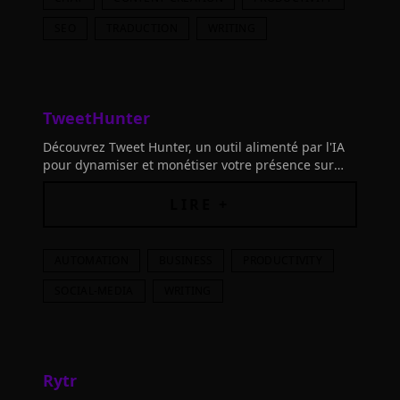
SEO
TRADUCTION
WRITING
TweetHunter
Découvrez Tweet Hunter, un outil alimenté par l'IA
pour dynamiser et monétiser votre présence sur
Twitter. Planifiez, optimisez et engagez avec
efficacité.
LIRE +
AUTOMATION
BUSINESS
PRODUCTIVITY
SOCIAL-MEDIA
WRITING
Rytr