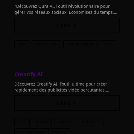
"Découvrez Qura AI, l'outil révolutionnaire pour
gérer vos réseaux sociaux. Économisez du temps,
boostez votre engagement et faites rayonner votre
présence en ligne !"
LIRE +
LLM
MARKETING
SOCIAL-MEDIA
TEXT
Creatify AI
Découvrez Creatify AI, l'outil ultime pour créer
rapidement des publicités vidéo percutantes.
Transformez un lien produit ou une description
textuelle en vidéos marketing de haute qualité.
LIRE +
ADS
AUDIO
AVATAR
BUSINESS
PRODUCTIVITY
VIDEO