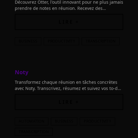
Découvrez Otter, l'outil innovant pour ne plus jamais
prendre de notes en réunion. Recevez des
transcriptions, résumés automatiques et actions à
suivre. Améliorez vos réunions dès maintenant!
LIRE +
BUSINESS
PRODUCTIVITY
TRANSCRIPTION
Noty
Transformez chaque réunion en tâches concrètes
avec Noty. Transcrivez, résumez et suivez vos to-do
lists grâce à l'IA pour rester productif et organisé
au quotidien.
LIRE +
AUTOMATION
BUSINESS
PRODUCTIVITY
TRANSCRIPTION