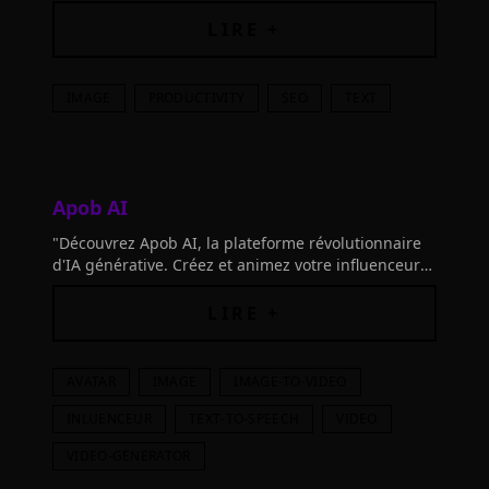
Transformez vos défis SEO en succès avec notre IA
révolutionnaire.
LIRE +
IMAGE
PRODUCTIVITY
SEO
TEXT
Apob AI
"Découvrez Apob AI, la plateforme révolutionnaire
d'IA générative. Créez et animez votre influenceur
IA gratuitement. Lancez votre chaîne YouTube
maintenant !"
LIRE +
AVATAR
IMAGE
IMAGE-TO-VIDEO
INLUENCEUR
TEXT-TO-SPEECH
VIDEO
VIDEO-GENERATOR