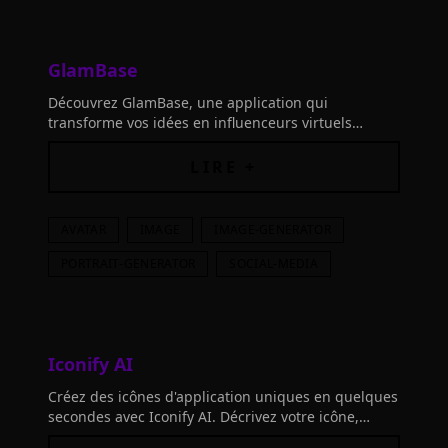
GlamBase
Découvrez GlamBase, une application qui
transforme vos idées en influenceurs virtuels
accessibles à tous. Personnalisez et influencez dès
maintenant !
LIRE +
AVATAR
IMAGE
IMAGE-GENERATOR
PORTRAIT-GENERATOR
SOCIAL-MEDIA
Iconify AI
Créez des icônes d'application uniques en quelques
secondes avec Iconify AI. Décrivez votre icône,
choisissez parmi 11 styles et couleurs, et extrayez la